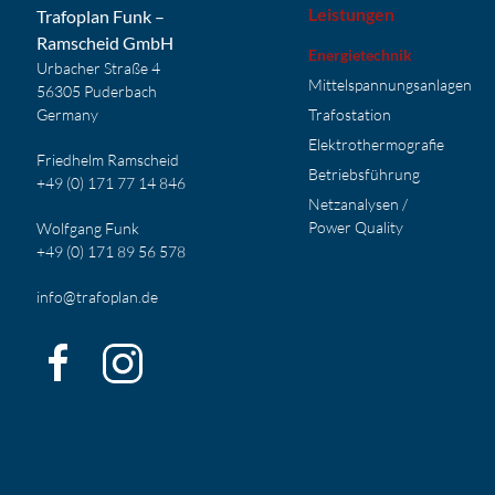
Leistungen
Trafoplan Funk –
Ramscheid GmbH
Energietechnik
Urbacher Straße 4
Mittelspannungsanlagen
56305 Puderbach
Germany
Trafostation
Elektrothermografie
Friedhelm Ramscheid
Betriebsführung
+49 (0) 171 77 14 846
Netzanalysen /
Power Quality
Wolfgang Funk
+49 (0) 171 89 56 578
info@trafoplan.de