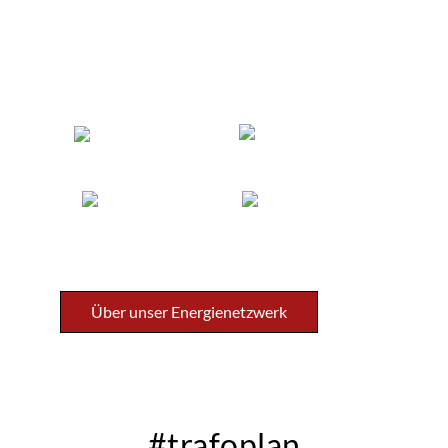
einem klaren Verständnis für die
Herausforderungen und Chancen
moderner Stromversorgung.
Über unser Energienetzwerk
#trafoplan